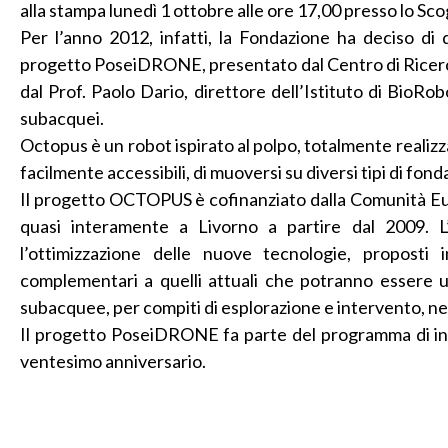
alla stampa lunedì 1 ottobre alle ore 17,00 presso lo Sco
Per l’anno 2012, infatti, la Fondazione ha deciso di d
progetto PoseiDRONE, presentato dal Centro di Ricerca 
dal Prof. Paolo Dario, direttore dell’Istituto di BioRo
subacquei.
Octopus è un robot ispirato al polpo, totalmente realizz
facilmente accessibili, di muoversi su diversi tipi di fond
Il progetto OCTOPUS è cofinanziato dalla Comunità Eur
quasi interamente a Livorno a partire dal 2009. L’i
l’ottimizzazione delle nuove tecnologie, propost
complementari a quelli attuali che potranno essere us
subacquee, per compiti di esplorazione e intervento, nel
Il progetto PoseiDRONE fa parte del programma di iniz
ventesimo anniversario.