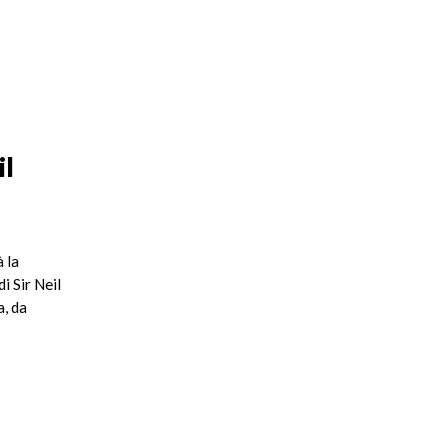
il
 la
i Sir Neil
a, da