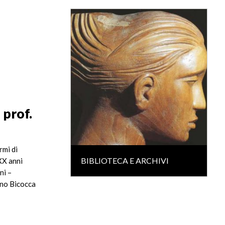
 prof.
rmi di
BIBLIOTECA E ARCHIVI
 XX anni
ni –
ano Bicocca