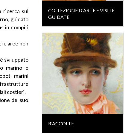
COLLEZIONE D'ARTE E VISITE
 ricerca sul
GUIDATE
rno, guidato
us in compiti
gere aree non
è sviluppato
ito marino e
obot marini
frastrutture
li costieri.
ione del suo
R'ACCOLTE