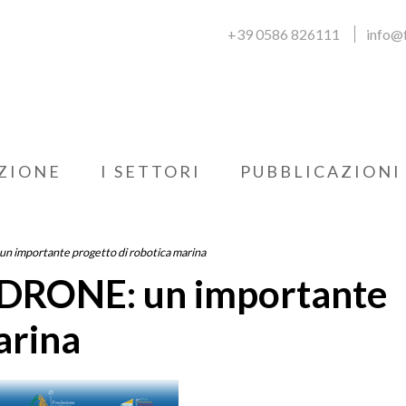
+39 0586 826111
info@f
ZIONE
I SETTORI
PUBBLICAZIONI
n importante progetto di robotica marina
iDRONE: un importante
arina