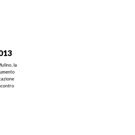
2013
ulino, la
ocumento
cazione
incontro