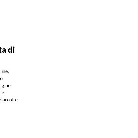
ta di
line,
go
rigine
 le
r’accolte