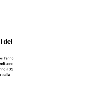
i dei
er l’anno
andi sono
nno il 31
re alla