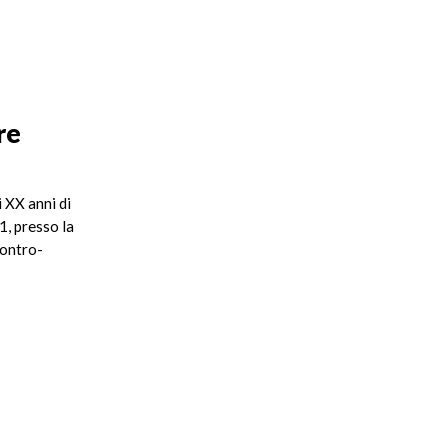
re
i XX anni di
1, presso la
contro-