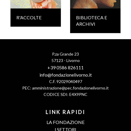
R'ACCOLTE
BIBLIOTECA E
ARCHIVI
P.za Grande 23
57123 - Livorno
+39 0586 826111
info@fondazionelivorno.it
C.F. 92029040497
PEC:
amministrazione@pec.fondazionelivorno.it
CODICE SDI: E4X9PNC
LINK RAPIDI
LA FONDAZIONE
I SETTORI