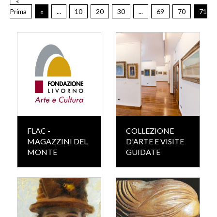
«
Prima
«
...
10
20
30
...
69
70
71
FLAC -
COLLEZIONE
MAGAZZINI DEL
D'ARTE E VISITE
MONTE
GUIDATE