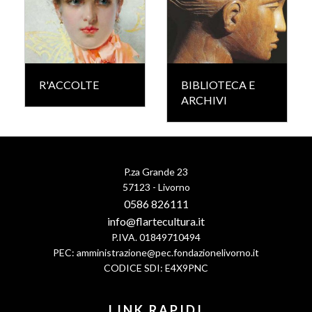
R'ACCOLTE
BIBLIOTECA E
ARCHIVI
P.za Grande 23
57123 - Livorno
0586 826111
info@flartecultura.it
P.IVA. 01849710494
PEC:
amministrazione@pec.fondazionelivorno.it
CODICE SDI: E4X9PNC
LINK RAPIDI